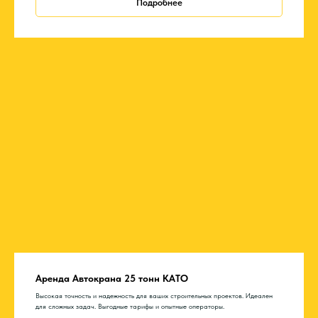
Подробнее
Аренда Автокрана 25 тонн КАТО
Высокая точность и надежность для ваших строительных проектов. Идеален
для сложных задач. Выгодные тарифы и опытные операторы.