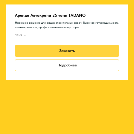
Аренда Автокрана 25 тонн TADANO
Надёжное решение для ваших строительных задач! Высокая грузоподъёмность
и маневренность, профессиональные операторы.
4500
р.
Заказать
Подробнее