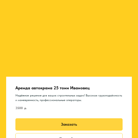
Аренда автокрана 25 тонн Ивановец
Надёжное решение для ваших строительных задач! Высокая грузоподъёмность
и маневренность, профессиональные операторы.
3500
р.
Заказать