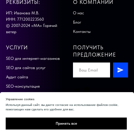
РЕКВИЗИТЫ:
О КОМПАНИИ
ИП: Иванова М.В.
О нас
ИНН: 771200223560
Блог
© 2007-2024 «МА» Горячий
Контакты
ветер
УСЛУГИ
ПОЛУЧИТЬ
ПРЕДЛОЖЕНИЕ
SEO для интернет-магазинов
SEO для сайтов услуг
Аудит сайта
SEO-консультация
Разработка сайтов на Тильде
Управление cookies
Разработка сайтов на
Используя данный сайт, вы даете согласие на использование файлов cookie,
помогающих нам сделать его удобнее для вас.
Битрикс
Поддержка сайтов
Принять все